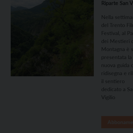
Riparte San Vi
Nella settim
del Trento Fi
Festival, al P
dei Mestieri 
Montagna è s
presentata la
nuova guida 
ridisegna e ri
il sentiero
dedicato a S
Vigilio
Abboname