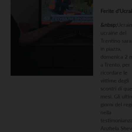
Ferite d’Ucra
&nbsp;
Ucrain
ucraine del
Trentino sar
in piazza,
domenica 2 
a Trento, per
ricordare le
vittime degli
scontri di que
mesi. Gli ulti
giorni del re
nella
testimonianza
Anzhela She