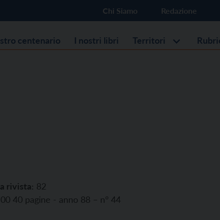
Chi Siamo
Redazione
ostro centenario
I nostri libri
Territori
Rubri
a rivista:
82
00 40 pagine - anno 88 – n° 44