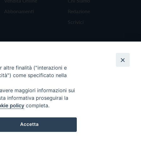
Vendita Online
Chi Siamo
Abbonamenti
Redazione
Scrivici
altre finalità ("interazioni e
cità") come specificato nella
 avere maggiori informazioni sui
sta informativa proseguirai la
kie policy
completa.
Torna all'inizio
Accetta
Preferenze Cookie