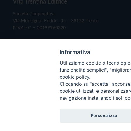
Vita Trentina Editrice
Società Cooperativa
Via Monsignor Endrici, 14 – 38122 Trento
P.IVA e C.F. 00199960220
Informativa
Utilizziamo cookie o tecnologie s
funzionalità semplici", "miglior
cookie policy.
Cliccando su "accetta" acconsent
Copyright © 2019 - Tutti i diritti riservati - Vita
cookie utilizzati e personalizza
navigazione installando i soli co
Privacy Policy
Personalizza