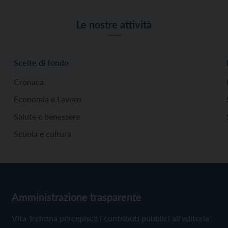
Le nostre attività
Scelte di fondo
Cronaca
Economia e Lavoro
Salute e benessere
Scuola e cultura
Amministrazione trasparente
Vita Trentina percepisce i contributi pubblici all'editoria