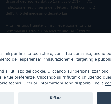
di cui al decreto legislativo 15 maggio 2017, n. 70.
Indicazione resa ai sensi della lettera f) del comma 2
dell'art. 5 del medesimo decreto Lgs.
Vita Trentina, tramite la Fisc (Federazione Italiana
Settimanali Cattolici), ha aderito allo IAP (Istituto
dell'Autodisciplina Pubblicitaria) accettando il Codice di
Autodisciplina della Comunicazione Commerciale
imili per finalità tecniche e, con il tuo consenso, anche per 
Privacy Policy
Cookie Policy
amento dell'esperienza", "misurazione" e "targeting e pubbli
i all'utilizzo dei cookie. Cliccando su "personalizza" puoi
 Trentina Editrice
re le tue preferenze. Cliccando su "rifiuta" o chiudendo que
okie tecnici. Ulteriori informazioni sono disponibili nella
coo
Rifiuta