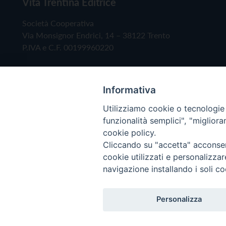
Vita Trentina Editrice
Società Cooperativa
Via Monsignor Endrici, 14 – 38122 Trento
P.IVA e C.F. 00199960220
Informativa
Utilizziamo cookie o tecnologie s
funzionalità semplici", "miglior
cookie policy.
Cliccando su "accetta" acconsent
Copyright © 2019 - Tutti i diritti riservati - Vita
cookie utilizzati e personalizza
navigazione installando i soli co
Privacy Policy
Personalizza