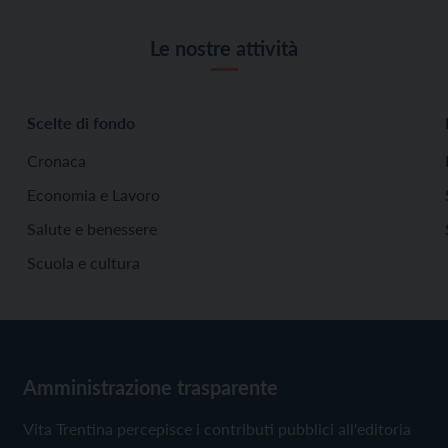
Le nostre attività
Scelte di fondo
Cronaca
Economia e Lavoro
Salute e benessere
Scuola e cultura
Amministrazione trasparente
Vita Trentina percepisce i contributi pubblici all'editoria