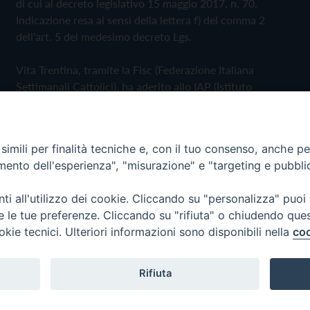
di cui al decreto legislativo 15 maggio 2017, n. 70.
Indicazione resa ai sensi della lettera f) del comma 2
dell'art. 5 del medesimo decreto Lgs.
Vita Trentina, tramite la Fisc (Federazione Italiana
Settimanali Cattolici), ha aderito allo IAP (Istituto
dell'Autodisciplina Pubblicitaria) accettando il Codice di
Autodisciplina della Comunicazione Commerciale
imili per finalità tecniche e, con il tuo consenso, anche per 
Privacy Policy
Cookie Policy
amento dell'esperienza", "misurazione" e "targeting e pubbli
i all'utilizzo dei cookie. Cliccando su "personalizza" puoi
 Trentina Editrice
re le tue preferenze. Cliccando su "rifiuta" o chiudendo que
okie tecnici. Ulteriori informazioni sono disponibili nella
coo
Rifiuta