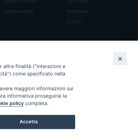
Vendita Online
Chi Siamo
Abbonamenti
Redazione
Scrivici
altre finalità ("interazioni e
cità") come specificato nella
 avere maggiori informazioni sui
sta informativa proseguirai la
kie policy
completa.
Torna all'inizio
Accetta
Preferenze Cookie