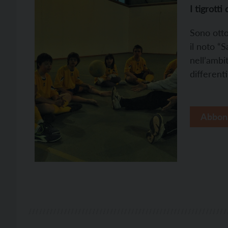
I tigrotti
Sono otto
il noto “
nell’ambi
different
Abbon