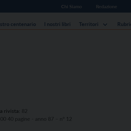
Chi Siamo
Redazione
ostro centenario
I nostri libri
Territori
Rubri
a rivista:
82
00 40 pagine - anno 87 – n° 12