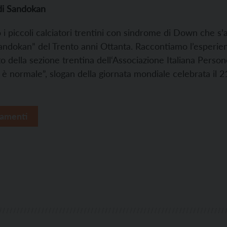
 di Sandokan
 i piccoli calciatori trentini con sindrome di Down che s
Sandokan” del Trento anni Ottanta. Raccontiamo l’esperien
to della sezione trentina dell‘Associazione Italiana Per
i è normale”, slogan della giornata mondiale celebrata il 
amenti