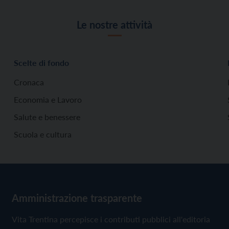
Le nostre attività
Scelte di fondo
Cronaca
Economia e Lavoro
Salute e benessere
Scuola e cultura
Amministrazione trasparente
Vita Trentina percepisce i contributi pubblici all'editoria