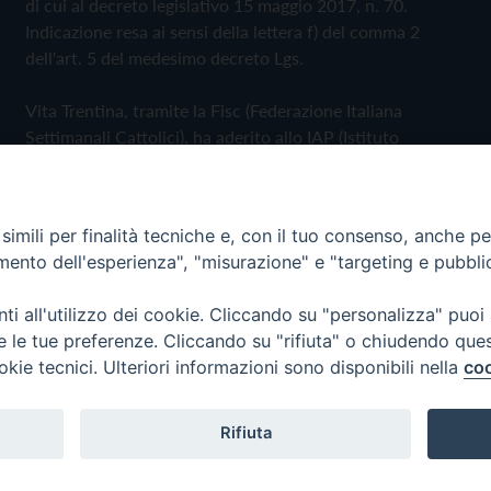
di cui al decreto legislativo 15 maggio 2017, n. 70.
Indicazione resa ai sensi della lettera f) del comma 2
dell'art. 5 del medesimo decreto Lgs.
Vita Trentina, tramite la Fisc (Federazione Italiana
Settimanali Cattolici), ha aderito allo IAP (Istituto
dell'Autodisciplina Pubblicitaria) accettando il Codice di
Autodisciplina della Comunicazione Commerciale
imili per finalità tecniche e, con il tuo consenso, anche per 
Privacy Policy
Cookie Policy
amento dell'esperienza", "misurazione" e "targeting e pubbli
i all'utilizzo dei cookie. Cliccando su "personalizza" puoi
 Trentina Editrice
re le tue preferenze. Cliccando su "rifiuta" o chiudendo que
okie tecnici. Ulteriori informazioni sono disponibili nella
coo
Rifiuta