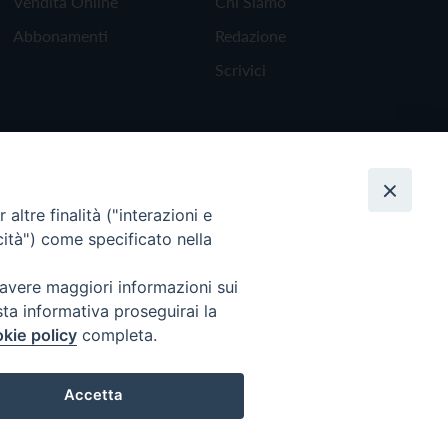
Vendita Online
Chi Siamo
Abbonamenti
Redazione
Scrivici
altre finalità ("interazioni e
cità") come specificato nella
 avere maggiori informazioni sui
sta informativa proseguirai la
kie policy
completa.
Torna all'inizio
Accetta
Preferenze Cookie