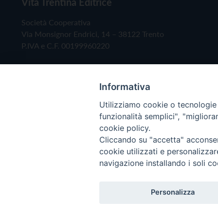
Vita Trentina Editrice
Società Cooperativa
Via Monsignor Endrici, 14 – 38122 Trento
P.IVA e C.F. 00199960220
Informativa
Utilizziamo cookie o tecnologie s
funzionalità semplici", "miglior
cookie policy.
Cliccando su "accetta" acconsent
Copyright © 2019 - Tutti i diritti riservati - Vita
cookie utilizzati e personalizza
navigazione installando i soli co
Privacy Policy
Personalizza