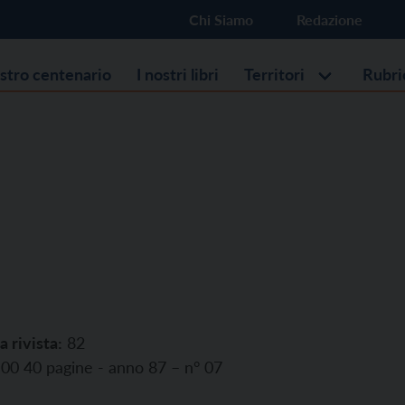
Chi Siamo
Redazione
ostro centenario
I nostri libri
Territori
Rubri
a rivista:
82
00 40 pagine - anno 87 – n° 07