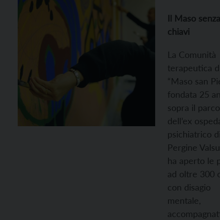
Il Maso senz
chiavi
La Comunità
terapeutica d
“Maso san Pie
fondata 25 an
sopra il parco
dell’ex osped
psichiatrico d
Pergine Valsu
ha aperto le 
ad oltre 300 o
con disagio
mentale,
accompagnati