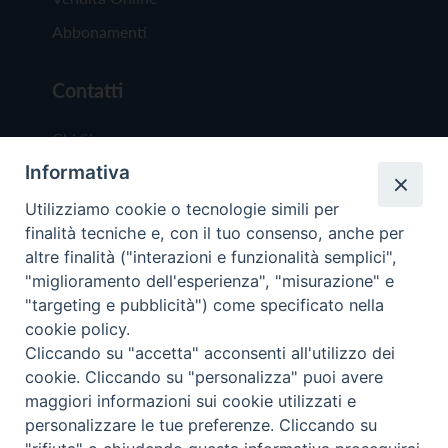
Abbonamenti
Contatti
Chi Siamo
Informativa
Redazione
Scrivici
Utilizziamo cookie o tecnologie simili per
finalità tecniche e, con il tuo consenso, anche per
altre finalità ("interazioni e funzionalità semplici",
"miglioramento dell'esperienza", "misurazione" e
"targeting e pubblicità") come specificato nella
cookie policy.
Copyright © 2019 - Tutti i diritti riservati - Vit
Cliccando su "accetta" acconsenti all'utilizzo dei
Trentina Editrice
cookie. Cliccando su "personalizza" puoi avere
maggiori informazioni sui cookie utilizzati e
Privacy Policy
personalizzare le tue preferenze. Cliccando su
Torna all'inizi