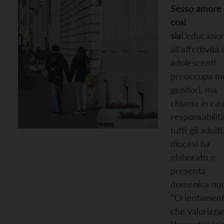
Sesso amore
così
sia
L’educazio
all’affettività 
adolescenti
preoccupa mo
genitori, ma
chiama in cau
responsabilità
tutti gli adulti
diocesi ha
elaborato e
presenta
domenica nu
“Orientament
che valorizza