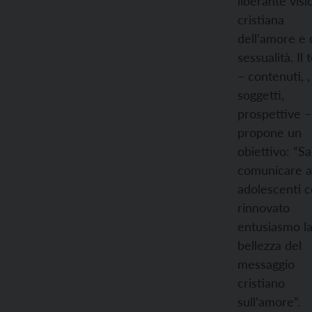
liberante vis
cristiana
dell’amore e 
sessualità. Il 
– contenuti, ,
soggetti,
prospettive –
propone un
obiettivo: “S
comunicare a
adolescenti 
rinnovato
entusiasmo l
bellezza del
messaggio
cristiano
sull’amore”.