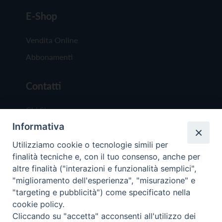
E-Shop
Vendita Online
Abbonamenti
Contatti
Chi Siamo
Informativa
Redazione
Scrivici
Utilizziamo cookie o tecnologie simili per
finalità tecniche e, con il tuo consenso, anche per
altre finalità ("interazioni e funzionalità semplici",
"miglioramento dell'esperienza", "misurazione" e
"targeting e pubblicità") come specificato nella
cookie policy.
Copyright © 2019 - Tutti i diritti riservati - Vit
Cliccando su "accetta" acconsenti all'utilizzo dei
Trentina Editrice