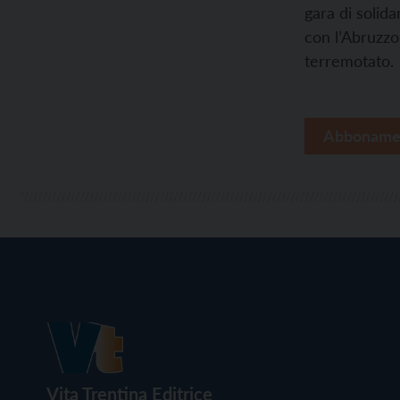
gara di solida
con l’Abruzzo
terremotato.
Abboname
Vita Trentina Editrice