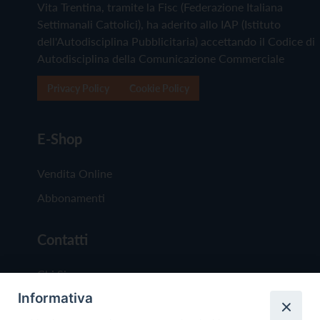
Vita Trentina, tramite la Fisc (Federazione Italiana
Settimanali Cattolici), ha aderito allo IAP (Istituto
dell'Autodisciplina Pubblicitaria) accettando il Codice di
Autodisciplina della Comunicazione Commerciale
Privacy Policy
Cookie Policy
E-Shop
Vendita Online
Abbonamenti
Contatti
Chi Siamo
Informativa
Redazione