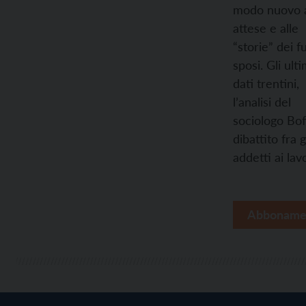
modo nuovo a
attese e alle
“storie” dei f
sposi. Gli ulti
dati trentini,
l’analisi del
sociologo Boffi
dibattito fra g
addetti ai lavo
Abboname