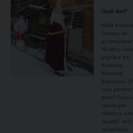
Quali doni?
Nella tradizi
fassana, ad
accompagnar
Nicolò ci son
angelo e tre
Krampus,
diavoletti
fracassoni. C
cosa portera
dono? Forse 
spunto per
riflettere sull
“qualità” dei r
nel periodo