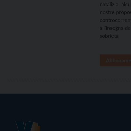
natalizio: alc
nostre propo
controcorren
all’insegna de
sobrietà.
Abboname