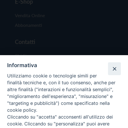
E-Shop
Vendita Online
Abbonamenti
Contatti
Chi Siamo
Informativa
Redazione
Scrivici
Utilizziamo cookie o tecnologie simili per
finalità tecniche e, con il tuo consenso, anche per
altre finalità ("interazioni e funzionalità semplici",
"miglioramento dell'esperienza", "misurazione" e
"targeting e pubblicità") come specificato nella
cookie policy.
Copyright © 2019 - Tutti i diritti riservati - Vit
Cliccando su "accetta" acconsenti all'utilizzo dei
Trentina Editrice
cookie. Cliccando su "personalizza" puoi avere