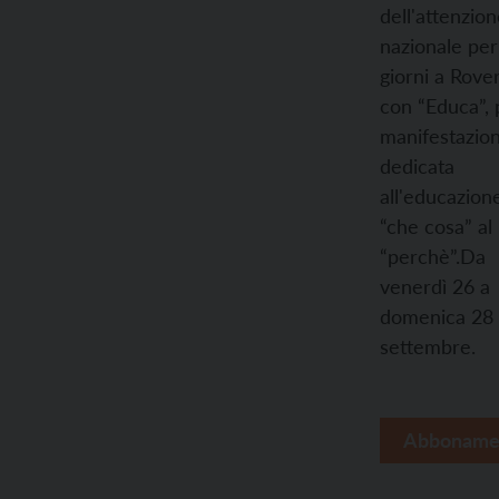
dell'attenzio
nazionale per
giorni a Rove
con “Educa”, 
manifestazio
dedicata
all'educazione
“che cosa” al
“perchè”.Da
venerdì 26 a
domenica 28
settembre.
Abboname