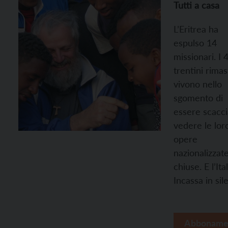
Tutti a casa
L’Eritrea ha
espulso 14
missionari. I 
trentini rimas
vivono nello
sgomento di
essere scaccia
vedere le lor
opere
nazionalizzat
chiuse. E l’Ita
Incassa in sil
Abboname