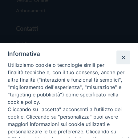
Abbonamenti
Contatti
Chi Siamo
Informativa
Redazione
Scrivici
Utilizziamo cookie o tecnologie simili per
finalità tecniche e, con il tuo consenso, anche per
altre finalità ("interazioni e funzionalità semplici",
"miglioramento dell'esperienza", "misurazione" e
"targeting e pubblicità") come specificato nella
cookie policy.
Copyright © 2019 - Tutti i diritti riservati - Vit
Cliccando su "accetta" acconsenti all'utilizzo dei
Trentina Editrice
cookie. Cliccando su "personalizza" puoi avere
maggiori informazioni sui cookie utilizzati e
Privacy Policy
personalizzare le tue preferenze. Cliccando su
Torna all'inizi