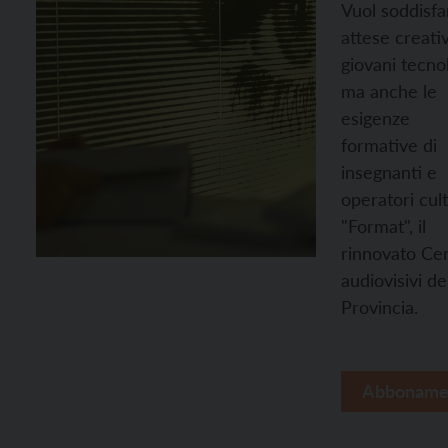
Vuol soddisfa
attese creati
giovani tecnol
ma anche le
esigenze
formative di
insegnanti e
operatori cult
"Format", il
rinnovato Ce
audiovisivi de
Provincia.
Abboname