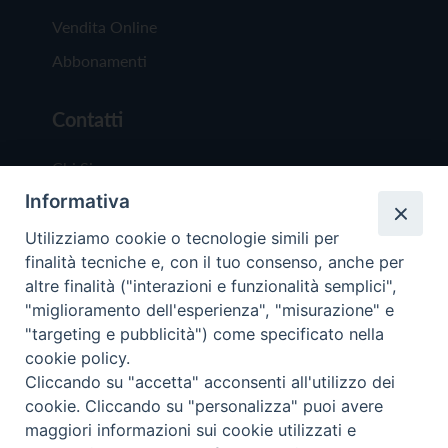
Vendita Online
Abbonamenti
Contatti
Chi Siamo
Informativa
Redazione
Scrivici
Utilizziamo cookie o tecnologie simili per
finalità tecniche e, con il tuo consenso, anche per
altre finalità ("interazioni e funzionalità semplici",
"miglioramento dell'esperienza", "misurazione" e
"targeting e pubblicità") come specificato nella
cookie policy.
Copyright © 2019 - Tutti i diritti riservati - Vit
Cliccando su "accetta" acconsenti all'utilizzo dei
Trentina Editrice
cookie. Cliccando su "personalizza" puoi avere
maggiori informazioni sui cookie utilizzati e
Privacy Policy