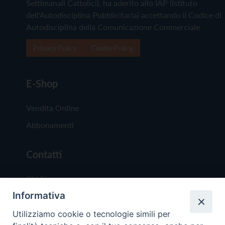
Settimanali Cattolici), ha aderito allo IAP (Istituto
dell'Autodisciplina Pubblicitaria) accettando il Codice di
Autodisciplina della Comunicazione Commerciale
Privacy Policy
Cookie Policy
E-Shop
Vendita Online
Abbonamenti
Contatti
Chi Siamo
Informativa
Redazione
Scrivici
Utilizziamo cookie o tecnologie simili per