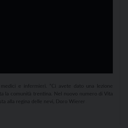
 medici e infermieri. “Ci avete dato una lezione
ta la comunità trentina. Nel nuovo numero di Vita
ista alla regina delle nevi, Doro Wierer