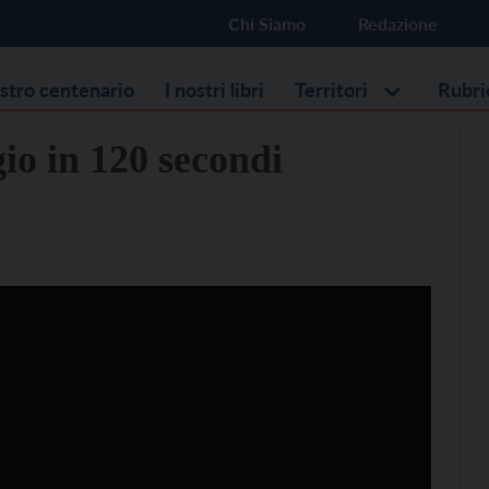
Chi Siamo
Redazione
ostro centenario
I nostri libri
Territori
Rubri
io in 120 secondi