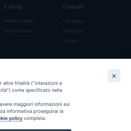
E-Shop
Contatti
Vendita Online
Chi Siamo
Abbonamenti
Redazione
Scrivici
altre finalità ("interazioni e
cità") come specificato nella
 avere maggiori informazioni sui
sta informativa proseguirai la
kie policy
completa.