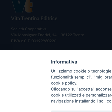
Vita Trentina Editrice
Società Cooperativa
Via Monsignor Endrici, 14 – 38122 Trento
P.IVA e C.F. 00199960220
Informativa
Utilizziamo cookie o tecnologie s
funzionalità semplici", "miglior
cookie policy.
Cliccando su "accetta" acconsent
Copyright © 2019 - Tutti i diritti riservati - Vita
cookie utilizzati e personalizza
navigazione installando i soli co
Privacy Policy