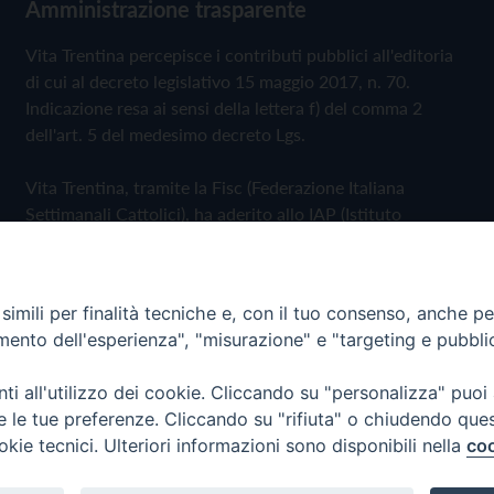
Amministrazione trasparente
Vita Trentina percepisce i contributi pubblici all'editoria
di cui al decreto legislativo 15 maggio 2017, n. 70.
Indicazione resa ai sensi della lettera f) del comma 2
dell'art. 5 del medesimo decreto Lgs.
Vita Trentina, tramite la Fisc (Federazione Italiana
Settimanali Cattolici), ha aderito allo IAP (Istituto
dell'Autodisciplina Pubblicitaria) accettando il Codice di
Autodisciplina della Comunicazione Commerciale
imili per finalità tecniche e, con il tuo consenso, anche per 
Privacy Policy
Cookie Policy
amento dell'esperienza", "misurazione" e "targeting e pubbli
i all'utilizzo dei cookie. Cliccando su "personalizza" puoi
 Trentina Editrice
re le tue preferenze. Cliccando su "rifiuta" o chiudendo que
okie tecnici. Ulteriori informazioni sono disponibili nella
coo