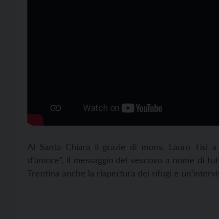
Al Santa Chiara il grazie di mons. Lauro Tisi a
d’amore”, il messaggio del vescovo a nome di tut
Trentina anche la riapertura dei rifugi e un’interv