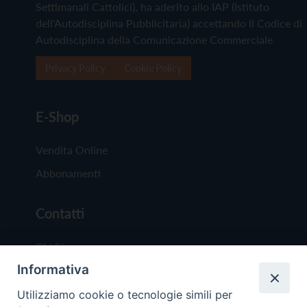
Settimanali Cattolici), ha aderito allo IAP (Istituto
dell'Autodisciplina Pubblicitaria) accettando il Codice di
Autodisciplina della Comunicazione Commerciale
Privacy Policy
Cookie Policy
E-Shop
Vendita Online
Abbonamenti
Contatti
Chi Siamo
Informativa
Redazione
Scrivici
Utilizziamo cookie o tecnologie simili per