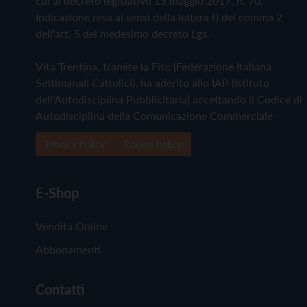
cui al decreto legislativo 15 maggio 2017, n. 70.
Indicazione resa ai sensi della lettera f) del comma 2
dell'art. 5 del medesimo decreto Lgs.
Vita Trentina, tramite la Fisc (Federazione Italiana
Settimanali Cattolici), ha aderito allo IAP (Istituto
dell'Autodisciplina Pubblicitaria) accettando il Codice di
Autodisciplina della Comunicazione Commerciale
Privacy Policy
Cookie Policy
E-Shop
Vendita Online
Abbonamenti
Contatti