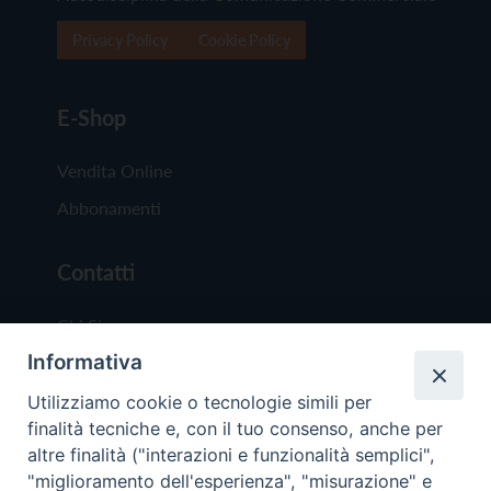
Privacy Policy
Cookie Policy
E-Shop
Vendita Online
Abbonamenti
Contatti
Chi Siamo
Informativa
Redazione
Scrivici
Utilizziamo cookie o tecnologie simili per
finalità tecniche e, con il tuo consenso, anche per
altre finalità ("interazioni e funzionalità semplici",
"miglioramento dell'esperienza", "misurazione" e