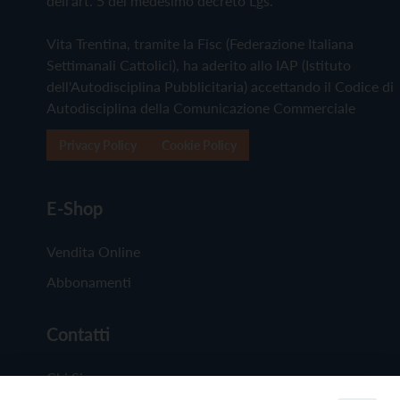
dell'art. 5 del medesimo decreto Lgs.
Vita Trentina, tramite la Fisc (Federazione Italiana
Settimanali Cattolici), ha aderito allo IAP (Istituto
dell'Autodisciplina Pubblicitaria) accettando il Codice di
Autodisciplina della Comunicazione Commerciale
Privacy Policy
Cookie Policy
E-Shop
Vendita Online
Abbonamenti
Contatti
Chi Siamo