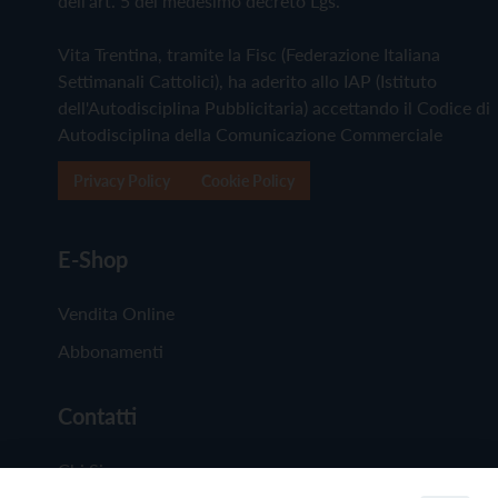
dell'art. 5 del medesimo decreto Lgs.
Vita Trentina, tramite la Fisc (Federazione Italiana
Settimanali Cattolici), ha aderito allo IAP (Istituto
dell'Autodisciplina Pubblicitaria) accettando il Codice di
Autodisciplina della Comunicazione Commerciale
Privacy Policy
Cookie Policy
E-Shop
Vendita Online
Abbonamenti
Contatti
Chi Siamo