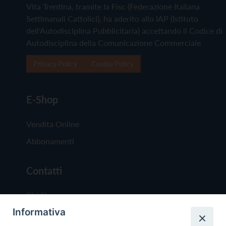
Vita Trentina, tramite la Fisc (Federazione Italiana
Settimanali Cattolici), ha aderito allo IAP (Istituto
dell'Autodisciplina Pubblicitaria) accettando il Codice di
Autodisciplina della Comunicazione Commerciale
Privacy Policy
Cookie Policy
E-Shop
Vendita Online
Abbonamenti
Contatti
Chi Siamo
Informativa
Redazione