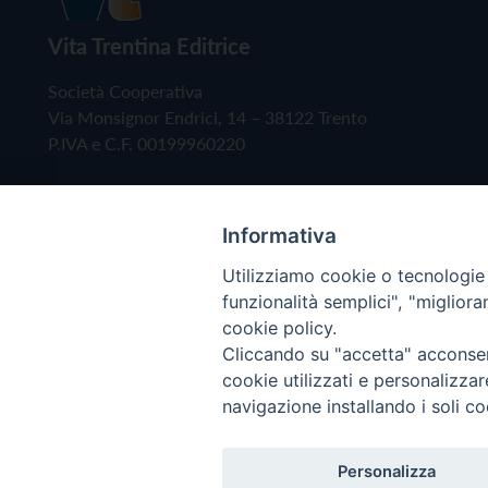
Vita Trentina Editrice
Società Cooperativa
Via Monsignor Endrici, 14 – 38122 Trento
P.IVA e C.F. 00199960220
Informativa
Utilizziamo cookie o tecnologie s
funzionalità semplici", "miglior
cookie policy.
Cliccando su "accetta" acconsent
Copyright © 2019 - Tutti i diritti riservati - Vita
cookie utilizzati e personalizza
navigazione installando i soli co
Privacy Policy
Personalizza