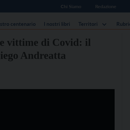
Chi Siamo
Redazione
ostro centenario
I nostri libri
Territori
Rubri
 vittime di Covid: il
iego Andreatta