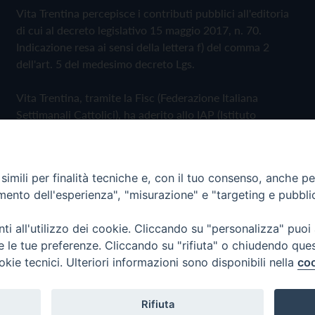
Vita Trentina percepisce i contributi pubblici all'editoria
di cui al decreto legislativo 15 maggio 2017, n. 70.
Indicazione resa ai sensi della lettera f) del comma 2
dell'art. 5 del medesimo decreto Lgs.
Vita Trentina, tramite la Fisc (Federazione Italiana
Settimanali Cattolici), ha aderito allo IAP (Istituto
dell'Autodisciplina Pubblicitaria) accettando il Codice di
Autodisciplina della Comunicazione Commerciale
imili per finalità tecniche e, con il tuo consenso, anche per 
Privacy Policy
Cookie Policy
amento dell'esperienza", "misurazione" e "targeting e pubbli
i all'utilizzo dei cookie. Cliccando su "personalizza" puoi
 Trentina Editrice
re le tue preferenze. Cliccando su "rifiuta" o chiudendo que
okie tecnici. Ulteriori informazioni sono disponibili nella
coo
Rifiuta