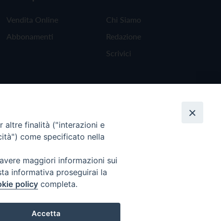
Vendita Online
Chi Siamo
Abbonamenti
Redazione
Scrivici
altre finalità ("interazioni e
cità") come specificato nella
 avere maggiori informazioni sui
sta informativa proseguirai la
kie policy
completa.
Torna all'inizio
Accetta