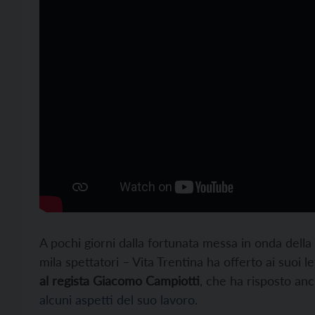
A pochi giorni dalla fortunata messa in onda della
mila spettatori – Vita Trentina ha offerto ai suoi let
al regista Giacomo Campiotti
, che ha risposto an
alcuni aspetti del suo lavoro
.