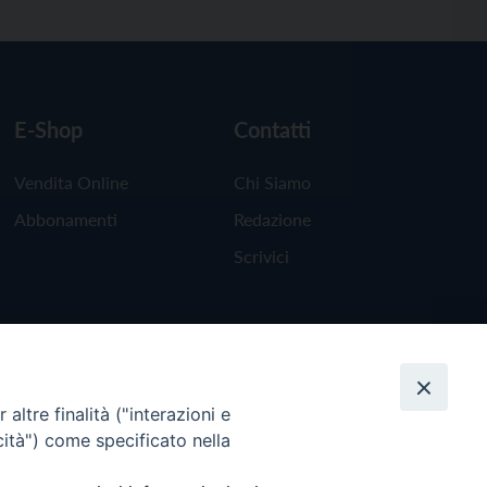
E-Shop
Contatti
Vendita Online
Chi Siamo
Abbonamenti
Redazione
Scrivici
altre finalità ("interazioni e
cità") come specificato nella