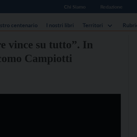
Chi Siamo
Redazione
ostro centenario
I nostri libri
Territori
Rubri
 vince su tutto”. In
iacomo Campiotti