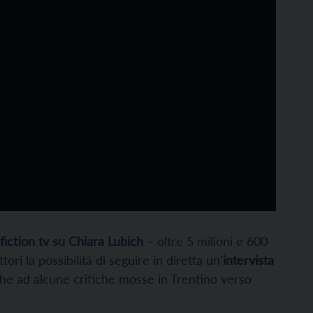
fiction tv su Chiara Lubich
– oltre 5 milioni e 600
tori la possibilità di seguire in diretta un’
intervista
che ad
alcune critiche mosse in Trentino verso