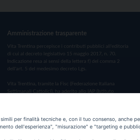
Amministrazione trasparente
Vita Trentina percepisce i contributi pubblici all'editoria
di cui al decreto legislativo 15 maggio 2017, n. 70.
Indicazione resa ai sensi della lettera f) del comma 2
dell'art. 5 del medesimo decreto Lgs.
Vita Trentina, tramite la Fisc (Federazione Italiana
Settimanali Cattolici), ha aderito allo IAP (Istituto
dell'Autodisciplina Pubblicitaria) accettando il Codice di
Autodisciplina della Comunicazione Commerciale
imili per finalità tecniche e, con il tuo consenso, anche per 
Privacy Policy
Cookie Policy
amento dell'esperienza", "misurazione" e "targeting e pubbli