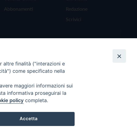
Abbonamenti
Redazione
Scrivici
altre finalità ("interazioni e
cità") come specificato nella
 avere maggiori informazioni sui
sta informativa proseguirai la
kie policy
completa.
Torna all'inizio
Accetta
Preferenze Cookie