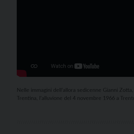
Nelle immagini dell’allora sedicenne Gianni Zotta, 
Trentina, l’alluvione del 4 novembre 1966 a Trent