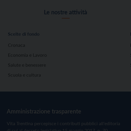
Le nostre attività
Scelte di fondo
Cronaca
Economia e Lavoro
Salute e benessere
Scuola e cultura
Amministrazione trasparente
Vita Trentina percepisce i contributi pubblici all'editoria
di cui al decreto legislativo 15 maggio 2017, n. 70.