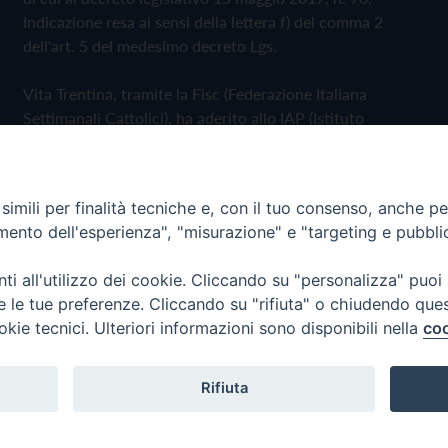
Indicazione resa ai sensi della lettera f) del comma 2
dell'art. 5 del medesimo decreto Lgs.
Vita Trentina, tramite la Fisc (Federazione Italiana
Settimanali Cattolici), ha aderito allo IAP (Istituto
dell'Autodisciplina Pubblicitaria) accettando il Codice di
Autodisciplina della Comunicazione Commerciale
imili per finalità tecniche e, con il tuo consenso, anche per 
Privacy Policy
Cookie Policy
amento dell'esperienza", "misurazione" e "targeting e pubbli
i all'utilizzo dei cookie. Cliccando su "personalizza" puoi
 Trentina Editrice
re le tue preferenze. Cliccando su "rifiuta" o chiudendo que
okie tecnici. Ulteriori informazioni sono disponibili nella
coo
Rifiuta