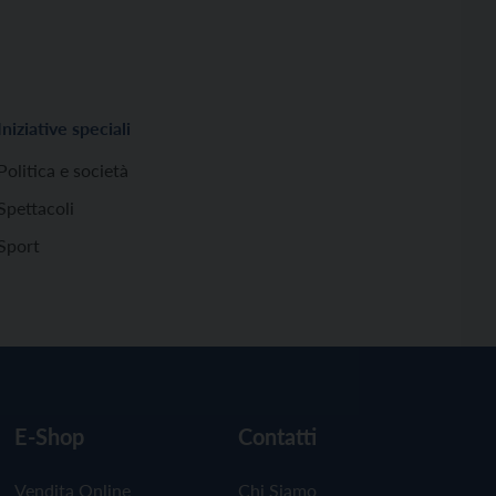
Iniziative speciali
Politica e società
Spettacoli
Sport
E-Shop
Contatti
Vendita Online
Chi Siamo