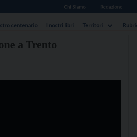
Chi Siamo
Redazione
ostro centenario
I nostri libri
Territori
Rubri
one a Trento