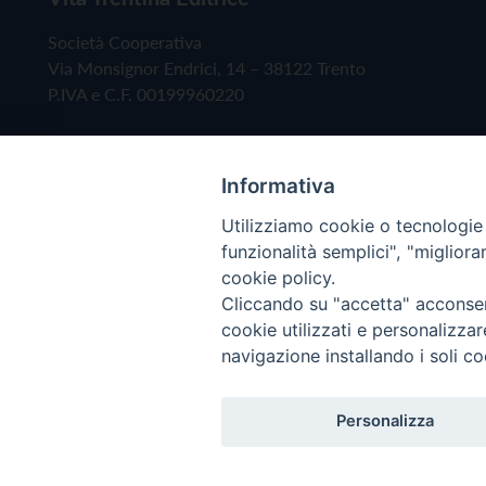
Società Cooperativa
Via Monsignor Endrici, 14 – 38122 Trento
P.IVA e C.F. 00199960220
Informativa
Utilizziamo cookie o tecnologie s
funzionalità semplici", "miglior
cookie policy.
Cliccando su "accetta" acconsent
Copyright © 2019 - Tutti i diritti riservati - Vita
cookie utilizzati e personalizza
navigazione installando i soli co
Privacy Policy
Personalizza