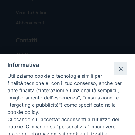
Vendita Online
Abbonamenti
Contatti
Chi Siamo
Informativa
Redazione
Scrivici
Utilizziamo cookie o tecnologie simili per
finalità tecniche e, con il tuo consenso, anche per
altre finalità ("interazioni e funzionalità semplici",
"miglioramento dell'esperienza", "misurazione" e
"targeting e pubblicità") come specificato nella
cookie policy.
Copyright © 2019 - Tutti i diritti riservati - Vit
Cliccando su "accetta" acconsenti all'utilizzo dei
Trentina Editrice
cookie. Cliccando su "personalizza" puoi avere
maggiori informazioni sui cookie utilizzati e