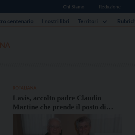
Chi Siamo
Redazione
stro centenario
I nostri libri
Territori
Rubric
ANA
ROTALIANA
Lavis, accolto padre Claudio
Martine che prende il posto di
padre Graziano Contiero