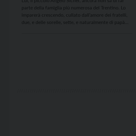
Lui, il piccolo Angelo Sicher, ancora non sa di far
parte della famiglia più numerosa del Trentino. Lo
imparerà crescendo, cullato dall’amore dei fratelli,
due, e delle sorelle, sette, e naturalmente di papà
Silvio e mamma Bianca Rosa, rispettivamente classe
1967 e 1972. Il loro decimo figlio è stato festeggiato
alla grande a Lavis, una […]