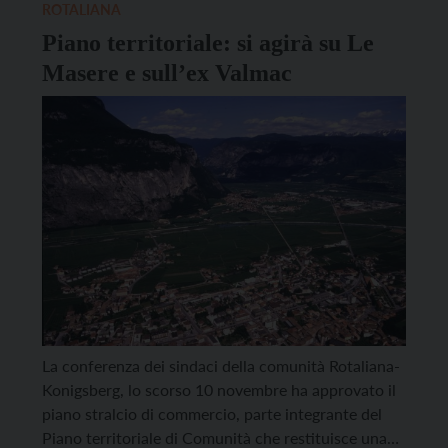
e attrezzature pubbliche comunali. Quest’ultima
ROTALIANA
realtà […]
Piano territoriale: si agirà su Le
Masere e sull’ex Valmac
La conferenza dei sindaci della comunità Rotaliana-
Konigsberg, lo scorso 10 novembre ha approvato il
piano stralcio di commercio, parte integrante del
Piano territoriale di Comunità che restituisce una