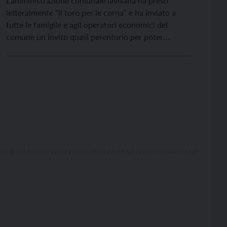
L’amministrazione comunale lavisana ha preso
letteralmente “il toro per le corna” e ha inviato a
tutte le famiglie e agli operatori economici del
comune un invito quasi perentorio per poter
risolvere, insieme, la “fame” di parcheggi che da
tempo attanaglia non solo la borgata ma l’intero
territorio del comune lavisano.L’area interessata è
quella ubicata sul […]