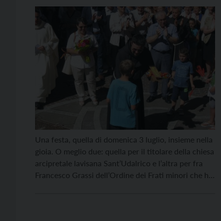
Una festa, quella di domenica 3 luglio, insieme nella
gioia. O meglio due: quella per il titolare della chiesa
arcipretale lavisana Sant’Udalrico e l’altra per fra
Francesco Grassi dell’Ordine dei Frati minori che ha
celebrato la sua prima Messa “in casa”, dopo
l’ordinazione avvenuta lo scorso 18 giugno in
Cattedrale a Trento. Fra Francesco, con […]