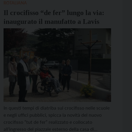
Alma Maria Pedron, sociologa con una forte
ROTALIANA
connotazione […]
Il crocifisso “de fer” lungo la via:
inaugurato il manufatto a Lavis
In questi tempi di diatriba sul crocifisso nelle scuole
e negli uffici pubblici, spicca la novità del nuovo
crocifisso “tut de fer” realizzato e collocato
all’ingresso del piazzale esterno della casa di