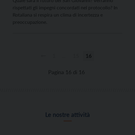
Quale sarà il futuro del San Giovanni? Verranno
rispettati gli impegni concordati nel protocollo? In
Rotaliana si respira un clima di incertezza e
preoccupazione.
1
…
15
16
Paginazione
degli
Pagina 16 di 16
articoli
Le nostre attività