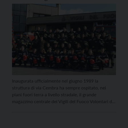
Inaugurata ufficialmente nel giugno 1989 la
struttura di via Cembra ha sempre ospitato, nei
piani fuori terra a livello stradale, il grande
magazzino centrale dei Vigili del Fuoco Volontari di
Lavis e nei piani sottostanti tutto il Centro
operativo comunale, praticamente l’intero Cantiere
manutentivo dipendente dall’area dei lavori, servizi