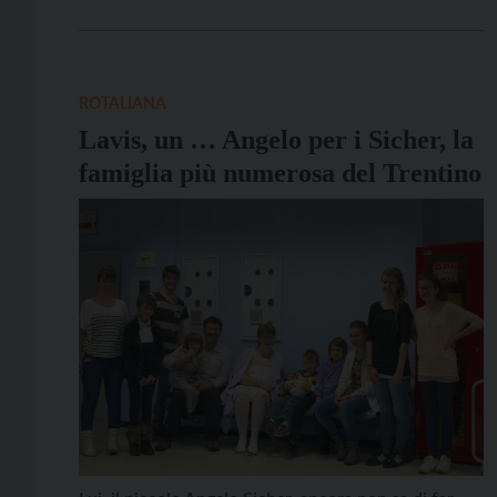
alpini”, i lavori sono stati aperti dal presidente
dell’assemblea, il generale Carlo Frigo, al quale ha
fatto subito seguito l’intensa ed interessante
relazione morale dell’attuale capogruppo […]
ROTALIANA
Lavis, un … Angelo per i Sicher, la
famiglia più numerosa del Trentino