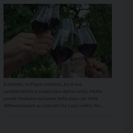
Il dialetto, in Piana rotaliana, ha le sue
caratteristiche a cominciare dall’accento. Molte
parole risultano esclusive della zona con delle
differenziazioni accentuate fra i vari centri, fra
Mezzocorona e Mezzolombardo anzitutto, con la
prima borgata influenzata molto anche dalla parlata
nonesa, mentre la seconda da quella germanica.