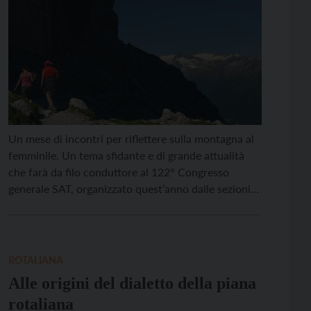
Un mese di incontri per riflettere sulla montagna al
femminile. Un tema sfidante e di grande attualità
che farà da filo conduttore al 122° Congresso
generale SAT, organizzato quest’anno dalle sezioni
di Lavis, Zambana e Pressano.“Sentivamo forte
l’esigenza di confrontarci questo argomento, di
analizzarlo”, commenta il presidente Claudio
Bassetti. “All’interno della nostra associazione le
ROTALIANA
donne […]
Alle origini del dialetto della piana
rotaliana