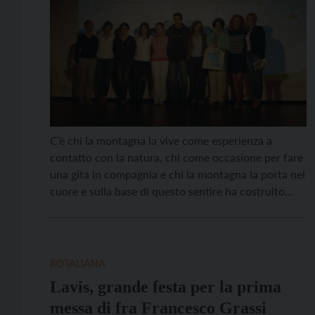
C’è chi la montagna la vive come esperienza a
contatto con la natura, chi come occasione per fare
una gita in compagnia e chi la montagna la porta nel
cuore e sulla base di questo sentire ha costruito
passo dopo passo il proprio futuro. Si assiste alla
piacevole riscoperta di tutte queste attività con una
[…]
ROTALIANA
Lavis, grande festa per la prima
messa di fra Francesco Grassi