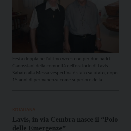
Festa doppia nell’ultimo week end per due padri
Canossiani della comunità dell’oratorio di Lavis.
Sabato alla Messa vespertina è stato salutato, dopo
15 anni di permanenza come superiore della
comunità lavisana, padre Graziano Contiero che è
stato trasferito nella parrocchia di S.Maria
Addolorata di Borgo Trieste a Verona. Partire è un
po’ morire, commentavano alcuni […]
ROTALIANA
Lavis, in via Cembra nasce il “Polo
delle Emergenze”