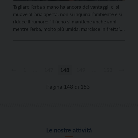
Tagliare l’erba a mano ha ancora dei vantaggi: ci si
muove all’aria aperta, non si inquina l’ambiente e si
riduce il rumore: “Il fieno si mantiene anche anni,
mentre l’erba, molto più umida, marcisce in fretta”,
spiega il tagliafieno Luigi Mazzucchi, intervistato dai
ragazzi della classe 5^ della scuola elementare della
Sacra Famiglia. Signor Luigi, in […]
1
…
147
148
149
…
153
Paginazione
degli
Pagina 148 di 153
articoli
Le nostre attività