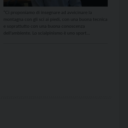
“Ci proponiamo di insegnare ad avvicinare la
montagna con gli sci ai piedi, con una buona tecnica
e soprattutto con una buona conoscenza
dell'ambiente. Lo scialpinismo è uno sport
affascinante, che viene praticato ormai da
tantissimi appassionati, mentre un tempo si faceva
solo in primavera. Oggi tendiamo a “consumare”
sempre di più il tempo e le stagioni, tanto fin dalla
prima nevicata in ottobre si vorrebbe partire con le
pelli di foca sotto gli sci. Ma dobbiamo fare
attenzione perché il rischio allora cresce, poiché le
condizioni della neve mutano continuamente in
inverno”.