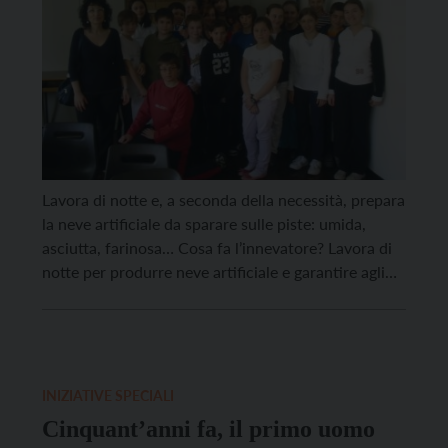
Lavora di notte e, a seconda della necessità, prepara
la neve artificiale da sparare sulle piste: umida,
asciutta, farinosa… Cosa fa l’innevatore? Lavora di
notte per produrre neve artificiale e garantire agli
sciatori di poter sciare il giorno dopo su un bel
manto nevoso, senza trovarsi sui sassi. Che
rapporto c’è con il gattista? Lavoriamo […]
INIZIATIVE SPECIALI
Cinquant’anni fa, il primo uomo