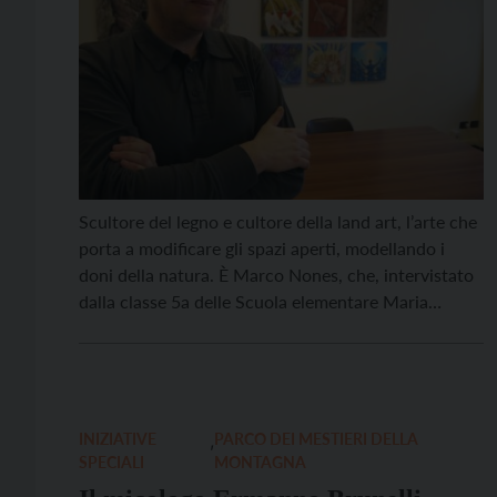
Scultore del legno e cultore della land art, l’arte che
porta a modificare gli spazi aperti, modellando i
doni della natura. È Marco Nones, che, intervistato
dalla classe 5a delle Scuola elementare Maria
Bambina di Trento, ci racconta il mestiere di artista
della natura, un lavoro tra spiritualità e cultura della
montagna Che opere realizza un […]
INIZIATIVE
,
PARCO DEI MESTIERI DELLA
SPECIALI
MONTAGNA