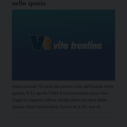
nello spazio
Sono passati 50 anni dal primo volo dell'uomo nella
spazio. Il 12 aprile 1961 il cosmonauta russo Yuri
Gagarin superò l'allora invalicabile barriera dello
spazio oltre l'atmosfera. Erano le 6.50, ora di
Mosca, quando il ventisettenne Gagarin si
sistemava nella navicella Vostok che alle 9.07
partiva per la storica missione. Dopo aver compiuto