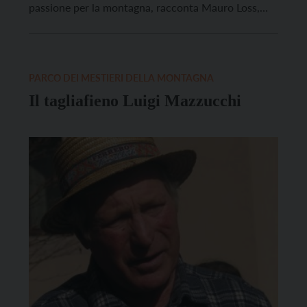
passione per la montagna, racconta Mauro Loss,
intervistato dai ragazzi della classe 5° elementare
dell’Istituto Maria Bambina di Trento. Signor Mauro,
che lavoro fa? Io mi occupo di informatica, poi per
[…]
PARCO DEI MESTIERI DELLA MONTAGNA
Il tagliafieno Luigi Mazzucchi