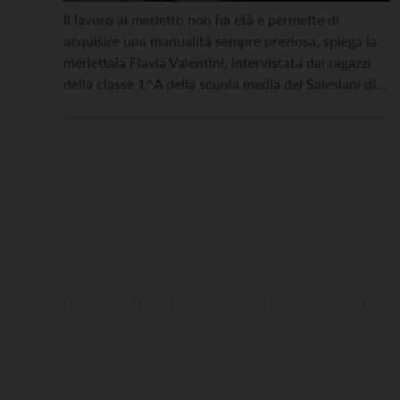
Il lavoro al merletto non ha età e permette di
acquisire una manualità sempre preziosa, spiega la
merlettaia Flavia Valentini, intervistata dai ragazzi
della classe 1^A della scuola media dei Salesiani di
Trento. Signora Flavia, in che cosa consiste in suo
mestiere? È un lavoro molto simile alla tessitura,
dato che il risultato finale è […]