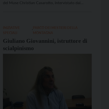
del Muse Christian Casarotto, intervistato dai
ragazzi della classe 1° A dell’Istituto Arcivescovile
(scuole medie) di Trento. Di che cosa si occupa il
glaciologo? Cerco di capire come […]
INIZIATIVE
,
PARCO DEI MESTIERI DELLA
SPECIALI
MONTAGNA
Giuliano Giovannini, istruttore di
scialpinismo