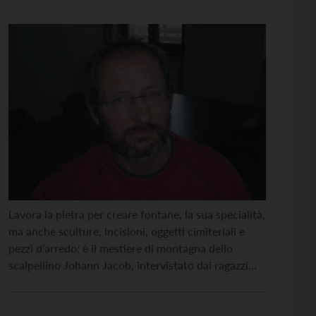
Lavora la pietra per creare fontane, la sua specialità,
ma anche sculture, incisioni, oggetti cimiteriali e
pezzi d’arredo: è il mestiere di montagna dello
scalpellino Johann Jacob, intervistato dai ragazzi
della 1a B delle scuole medie dell’Istituto Sacro
Cuore di Trento. Jacob, in che cosa consiste il suo
lavoro? Semplicemente nel prendere delle pietre e