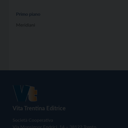
Primo piano
Meridiani
Vita Trentina Editrice
Società Cooperativa
Via Monsignor Endrici, 14 – 38122 Trento