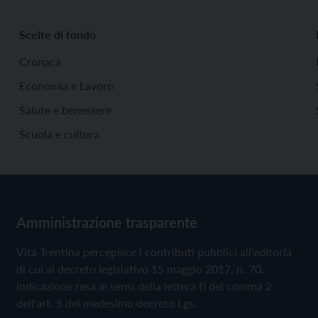
Scelte di fondo
Cronaca
Economia e Lavoro
Salute e benessere
Scuola e cultura
Amministrazione trasparente
Vita Trentina percepisce i contributi pubblici all'editoria
di cui al decreto legislativo 15 maggio 2017, n. 70.
Indicazione resa ai sensi della lettera f) del comma 2
dell'art. 5 del medesimo decreto Lgs.