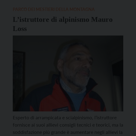
un'intera orbita ellittica intorno alla Terra, il primo
PARCO DEI MESTIERI DELLA MONTAGNA
uomo nello spazio alle 10.55 toccava di nuovo il
L’istruttore di alpinismo Mauro
suolo terrestre. Dallo spazio Gagarin esclamava: “La
Loss
Terra è blu, bellissima, è incredibile”.
Esperto di arrampicata e scialpinismo, l’istruttore
fornisce ai suoi allievi consigli tecnici e teorici, ma la
soddisfazione più grande è aumentare negli allievi la