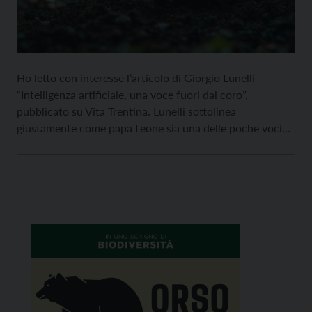
Ho letto con interesse l’articolo di Giorgio Lunelli
“Intelligenza artificiale, una voce fuori dal coro”,
pubblicato su Vita Trentina. Lunelli sottolinea
giustamente come papa Leone sia una delle poche voci
che mette in guardia dai rischi di un’intelligenza artificiale
senza limiti e senza regole, nelle mani di pochi. Vorrei
però segnalare che non è solo […]