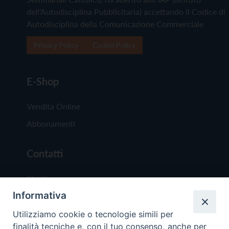
dell'Autodisciplina Pubblicitaria) accettando il Codice di
Autodisciplina della Comunicazione Commerciale
Privacy Policy
Cookie Policy
E-Shop
Vendita Online
Abbonamenti
Contatti
Chi Siamo
Informativa
Redazione
Scrivici
Utilizziamo cookie o tecnologie simili per
finalità tecniche e, con il tuo consenso, anche per