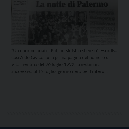
“Un enorme boato. Poi, un sinistro silenzio”. Esordiva
così Aldo Civico sulla prima pagina del numero di
Vita Trentina del 26 luglio 1992, la settimana
successiva al 19 luglio, giorno nero per l’intero
Paese, quando il giudice Paolo Borsellino fu ucciso
in un attentato in via d’Amelio, a Palermo. Il
giornalista Civico lavorava a Palermo da […]