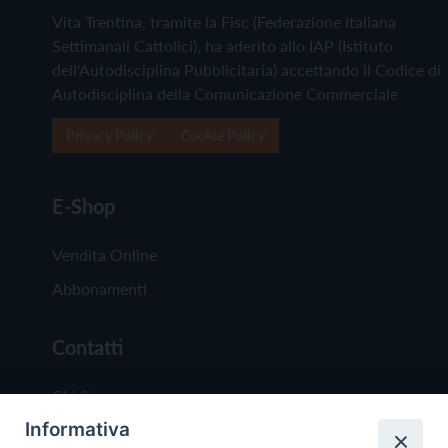
Vita Trentina, tramite la Fisc (Federazione Italiana
Settimanali Cattolici), ha aderito allo IAP (Istituto
dell'Autodisciplina Pubblicitaria) accettando il Codice di
Autodisciplina della Comunicazione Commerciale
Privacy Policy
Cookie Policy
E-Shop
Vendita Online
Abbonamenti
Contatti
Chi Siamo
Informativa
Redazione