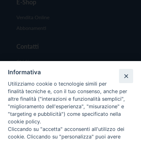
E-Shop
Vendita Online
Abbonamenti
Contatti
Chi Siamo
Informativa
Redazione
Scrivici
Utilizziamo cookie o tecnologie simili per
finalità tecniche e, con il tuo consenso, anche per
altre finalità ("interazioni e funzionalità semplici",
"miglioramento dell'esperienza", "misurazione" e
"targeting e pubblicità") come specificato nella
cookie policy.
Copyright © 2019 - Tutti i diritti riservati - Vit
Cliccando su "accetta" acconsenti all'utilizzo dei
Trentina Editrice
cookie. Cliccando su "personalizza" puoi avere