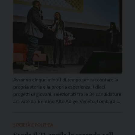
giovani
Avranno cinque minuti di tempo per raccontare la
propria storia e la propria esperienza, i dieci
progetti di giovani, selezionati tra le 34 candidature
arrivate da Trentino Alto Adige, Veneto, Lombardia
ed Emilia Romagna, che sabato 29 novembre alle
17.30 nella sala inCooperazione di via Segantini 10
a Trento si sfideranno in occasione della finale […]
SOCIETÀ E POLITICA